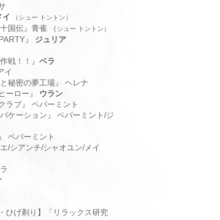
サ
メイ
（シュー トントン）
代十国伝
』青雀 （
シュー トントン）
PARTY
』
ジュリア
大作戦！！
』
ベラ
アイ
ナと秘密の夢工場
』 ヘレナ
ヒーロー
』
ウラン
クラブ』 ペパーミント
バケーション』 ペパーミント/ジ
』 ペパーミント
エ/シアンチ/シャオユン/メイ
ーラ
ナ
ジ・ひげ剃り】「リラックス研究