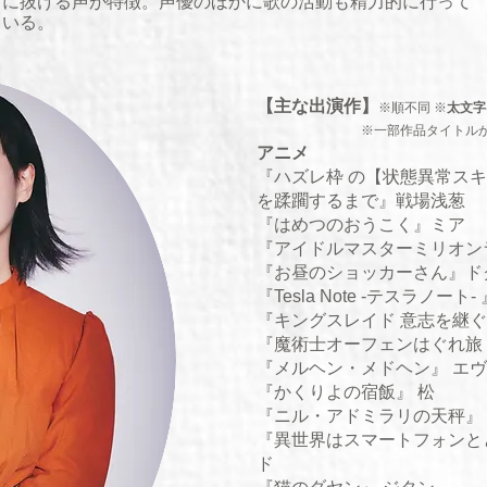
に抜ける声が特徴。​声優のほかに歌の活動も精力的に行って
いる。
【主な出演作】
※
順不同 ※
太文字
​
※一部作品タイトル
アニメ​
『
ハズレ枠 の【状態異常ス
を蹂躙するまで
』戦場浅葱
『はめつのおうこく』ミア
​『アイドルマスターミリオ
『お昼のショッカーさん』ド
『Tesla Note -テスラノート
『キングスレイド 意志を継ぐ
『魔術士オーフェンはぐれ旅 
『メルヘン・メドヘン』 エ
『かくりよの宿飯』 松
『ニル・アドミラリの天秤』
『異世界はスマートフォンと
ド