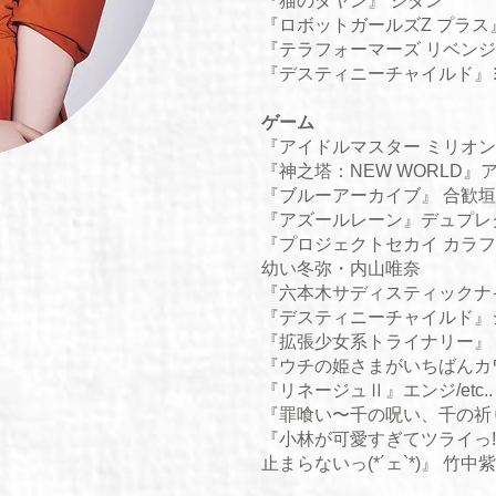
『猫のダヤン』 ジタン
『ロボットガールズZ プラス
『テラフォーマーズ リベンジ
​『
デスティニーチャイルド
』
ゲーム
『
アイドルマスター ミリオ
『
神之塔：NEW WORLD
』
『
ブルーアーカイブ
』
合歓垣
『
アズールレーン
』
デュプレ
『プロジェクトセカイ カラフル
幼い冬弥・内山唯奈
​​『六本木サディスティック
『デスティニーチャイルド』
『
拡張少女系トライナリー
』
​『ウチの姫さまがいちばんカ
​『リネージュⅡ』エンジ/etc..
『罪喰い〜千の呪い、千の祈
『小林が可愛すぎてツライっ!
止まらないっ(*´ェ`*)』 竹中