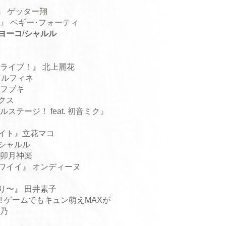
』 ゲッター翔
』 ペギー･フォーティ
ヨーコ
/
シャルル
ンライブ！
』 北上麗花
アルフィネ
フブキ
クス
ステージ！ feat. 初音ミク』
ナイト』立花マコ
シャルル
 卯月神楽
ワイイ』 オンディーヌ
り〜』 田井素子
! ゲームでもキュン萌えMAXが
紫乃