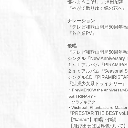
部へようこそ!」』津田沼舞
『やがて散りゆく鏡の花へ』
​ナレーション
『テレビ和歌山開局50周年番
『各企業PV』
歌唱
『テレビ和歌山開局50周年番
シングル『
New Anniversary
１ｓｔアルバム『PIRAMIRi
２ｓｔアルバム『Seasonal S
シングルCD『PIRAMIRiSTA
『
拡張少女系トライナリー
』
​・
FreyMENOW the AnniversaryBe
feat.TRINARY～
・ソラノキヲク
・​
Wishreal -Phantastic re-Ma
『PRESTAR THE BEST vol.
【*kanau*】歌唱・作詞
【飛び出せば世界色づいて】