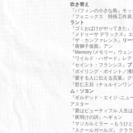
吹き替え
『
パフィンの小さな島
』モッ
『
フェニックス 特殊工作員
ラント
『
ゴミおばけがやってきた
』
『
メドゥーサ デラックス
』エ
『
ザ・カンファレンス
』
リー
『
唐獅子仮面
』アン
『
Memory /メモリー
』ウェン
『
ワイルド・ハザード
』レア
『
セイント・フランシス
』
ブ
『
ボイリング・ポイント／沸
『
愛する人に伝える言葉
』グ
『
哲仁王后（チョルインワン
ム・ソヨン
​『
ギルデッド・エイジ -ニュ
アスター
『愛はビューティフル 人生
『
夜明けの詩
』ヘギョン
『
マジカルミラー ～もうひ
​『
スクールガールズ
』 クララ