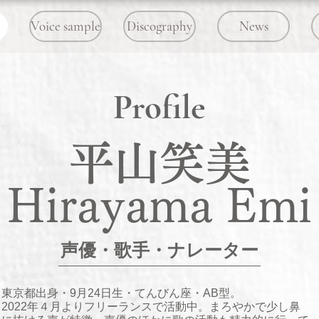
Voice sample
Discography
News
Profile
​平山笑美
​Hirayama Emi
​声優・歌手・ナレーター
​東京都出身・9月24日生・てんびん座・AB型。
2022年４月よりフリーランスで活動中。​まろやかで少し鼻