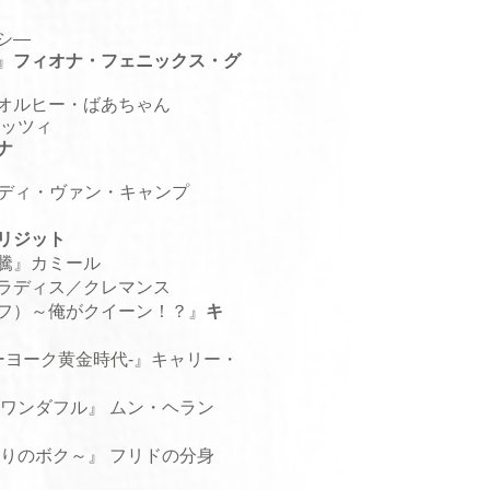
シ―
』
フィオナ・フェニックス・グ
オルヒー・ばあちゃん
ッツィ
ナ
ディ・ヴァン・キャンプ
リジット
騰
』カミール
ラディス／クレマンス
フ）～俺がクイーン！？
』
キ
ーヨーク黄金時代-
』キャリー・
はワンダフル
』 ムン・ヘラン
とりのボク～
』 フリドの分身