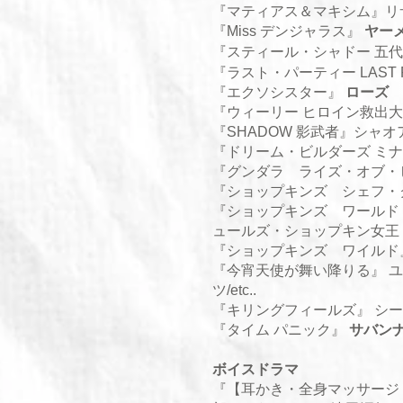
​『
マティアス＆マキシム
』リ
『
Miss デンジャラス
』
ヤー
『
スティール・シャドー 五
『
ラスト・パーティー LAST 
『
エクソシスター
』
ローズ
『
ウィーリー ヒロイン救出
『
SHADOW 影武者
』シャオ
『
ドリーム・ビルダーズ ミ
『
グンダラ ライズ・オブ・
『ショップキンズ シェフ・
『ショップキンズ ワールド 
ュールズ・ショップキン女王
『ショップキンズ ワイルド
『今宵天使が舞い降りる』 ユ
ツ/etc..
『キリングフィールズ』 シ
『タイム パニック』
サバン
ボイスドラマ
​『【耳かき・全身マッサー