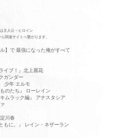
は主人公・ヒロイン
から関連サイトへ繋がります。
キル】で 最強になった俺がすべて
ンライブ！』北上麗花
クガンダー
- 』 少年 エルモ
ものたち』 ローレイン
キムラック編』 アナスタシア
ヴァ
 淀川春
ともに。』 レイン・ネザーラン