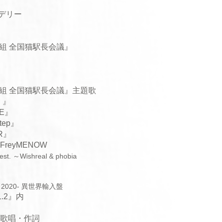
デリー
組 全国猫駅長会議』
組 全国猫駅長会議』主題歌
！
』
SE』
tep』
R』
 FreyMENOW
st. ～Wishreal & phobia
ster 2020- 異世界輸入盤
1.2』内
歌唱・作詞