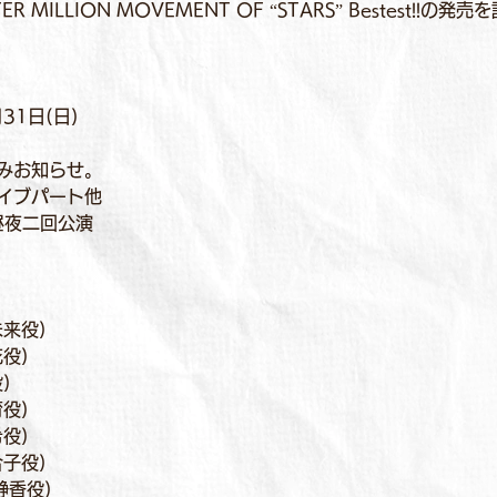
ER MILLION MOVEMENT OF “STARS” Bestest!!
31日(日)
みお知らせ。
イブパート他
昼夜二回公演
来役)
役)
)
役)
役)
子役)
静香役)