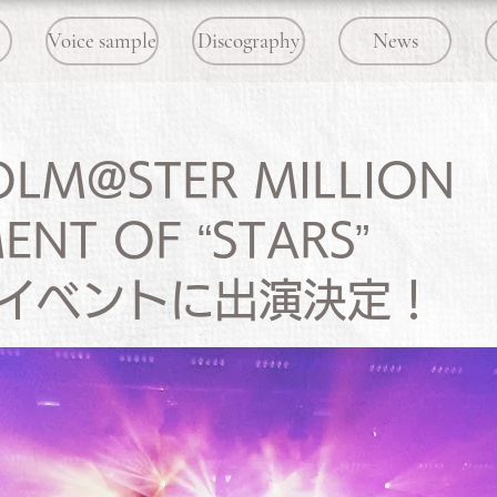
Voice sample
Discography
News
OLM@STER MILLION
NT OF “STARS”
イベントに出演決定！