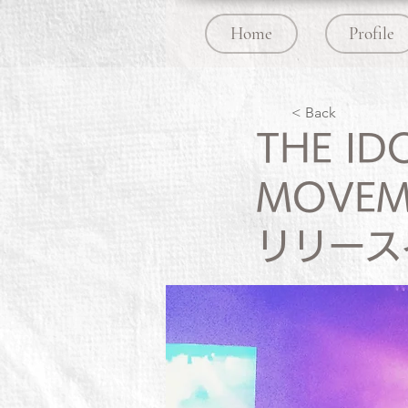
Home
Profile
< Back
THE ID
MOVEME
リリース