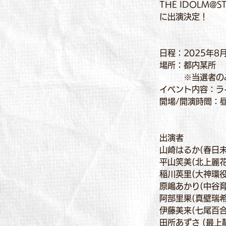
THE IDOLM@ST
に出演決定！
日程：2025年8月
場所：都内某所 
　　　※当選者の
イベント内容：ラ
開場/開演時間：
出演者
山崎はるか(春日未
平山笑美(北上麗花
稲川英里(大神環役
原嶋あかり(中谷育
阿部里果(真壁瑞希
伊藤美来(七尾百合
田所あずさ (最上