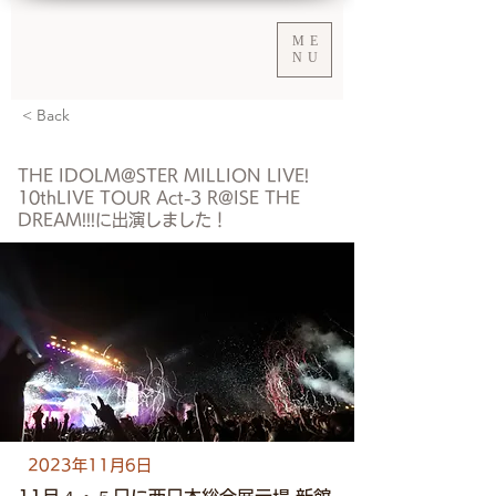
ME
NU
< Back
THE IDOLM@STER MILLION LIVE!
10thLIVE TOUR Act-3 R@ISE THE
DREAM!!!に出演しました！
2023年11月6日