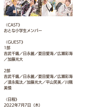
《CAST》
おとな小学生メンバー
《GUEST》
1部
吉武千颯／日永麗／夏目愛海／広瀬彩海
／加藤光大
2部
吉武千颯／日永麗／夏目愛海／広瀬彩海
／須永風汰／加藤光大／平山笑美／川隅
美慎
《日程》
2022年7月7日（木）