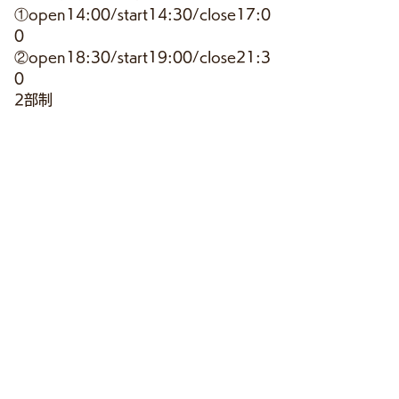
①open14:00/start14:30/close17:0
0
②open18:30/start19:00/close21:3
0
2部制
《会場》
WOMB 渋谷
《授業内容》

①おと小LIVE

過去オープニングソングを歌唱‼️

一部ゲストも参加予定‼️

②トークショー

過去公演の振り返りトーク‼️
