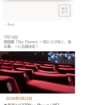
ME
NU
< Back
7月19日
朗読劇『Sky Flower』～空にとけゆく、あ
る夢。～に出演決定！
2026年5月25日