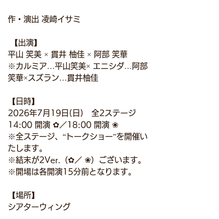
作・演出 凌崎イサミ
 【出演】
平山 笑美 × 貫井 柚佳 × 阿部 笑華
※カルミア…平山笑美× エニシダ…阿部
笑華×スズラン…貫井柚佳
【日時】
2026年7月19日(日)　全2ステージ
14:00 開演 ✿／18:00 開演 ❀
※全ステージ、“トークショー”を開催い
たします。
※結末が2Ver.（✿／ ❀）ございます。
※開場は各開演15分前となります。
【場所】
​シアターウィング