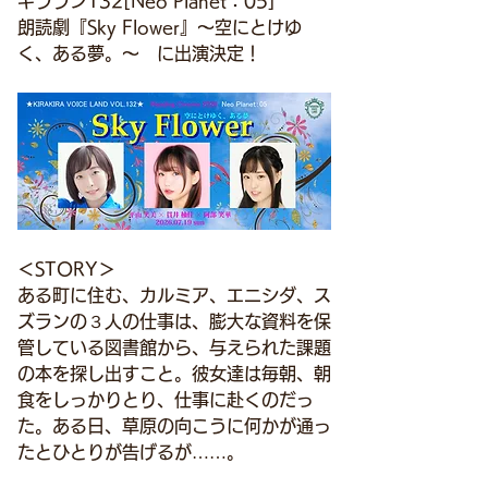
キララン132[Neo Planet：05]
朗読劇『Sky Flower』～空にとけゆ
く、ある夢。～　に出演決定！
＜STORY＞
ある町に住む、カルミア、エニシダ、ス
ズランの３人の仕事は、膨大な資料を保
管している図書館から、与えられた課題
の本を探し出すこと。彼女達は毎朝、朝
食をしっかりとり、仕事に赴くのだっ
た。ある日、草原の向こうに何かが通っ
たとひとりが告げるが……。