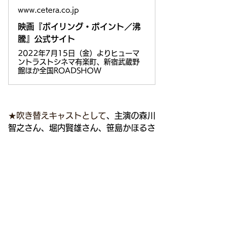
www.cetera.co.jp
映画『ボイリング・ポイント／沸
騰』公式サイト
2022年7月15日（金）よりヒューマ
ントラストシネマ有楽町、新宿武蔵野
館ほか全国ROADSHOW
★吹き替えキャストとして
、主演の森川
智之さん、堀内賢雄さん、笹島かほるさ
ん と共に、
コメントも掲載されています！
【コメント】
https://www.cetera.co.jp/boilingpoi
nt/vo/
★2022/12/23（金）より、映画『
ボ