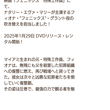
映画『フェニックス　特殊工作員』に
て、
ナタリー・エヴァ・マリーが主演するフ
ィオナ・"フェニックス"・グラント役の
吹き替えを担当しました！
2025年1月29日 DVDリリース・レン
タル開始！
マイアミ生まれの元・特殊工作員、フィ
オナは、無残にも父を殺害した犯罪組織
への復讐に燃え、再び戦場へと戻ってき
た。彼女は次々と凶悪な犯罪者たちを倒
していく復讐劇。
その姿は圧巻で、最強の力で観る者を魅
了する。
主演のフィオナ役には、人気WWFレス