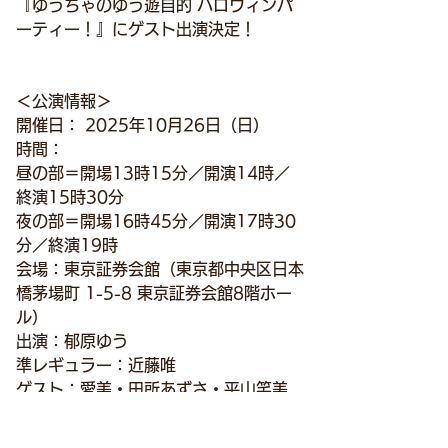
『ゆうちゃのゆう遊自的 ハロウィンパ
ーティー！』にゲスト出演決定！
＜公演情報＞
開催日： 2025年10月26日（日）
時間：
昼の部＝開場13時15分／開演14時／
終演15時30分
夜の部＝開場16時45分／開演17時30
分／終演19時
会場：東京証券会館（東京都中央区日本
橋茅場町 1-5-8 東京証券会館8階ホー
ル）
出演：郁原ゆう
準レギュラー：近藤唯
ゲスト：愛美・田所あずさ・平山笑美
＜チケット情報＞