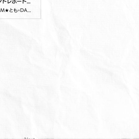
DAM★とも×DAMアニメ部 DAMアニカラFes!!2026 イベントレポート｜カラオケDAM公式
カラオケDAMのENJOY DAMで、2026年3月28日に行われた「DAM★とも×DAMアニメ部 DAMアニカラFes!!2026」のイベントレポートをお届け！