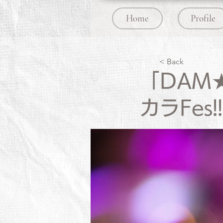
Home
Profile
< Back
「DAM
カラFes