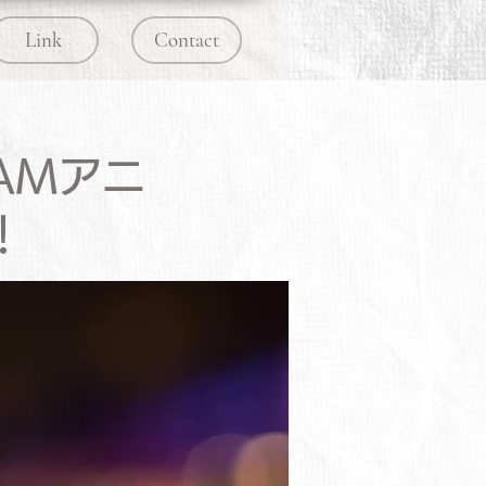
Link
Contact
AMアニ
！