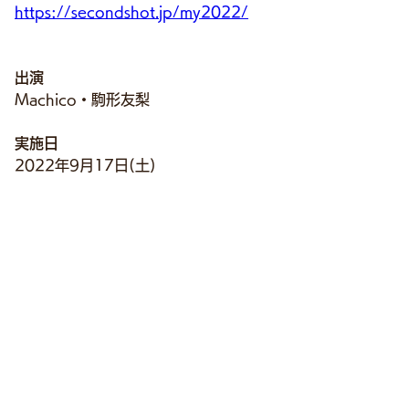
https://secondshot.jp/my2022/
出演
Machico・駒形友梨
実施日
2022年9月17日(土)
＜ 昼の部＞
開演 : 13:30〜(予定)
ゲスト : 平山笑美・髙橋ミナミ
＜夜の部＞
開演 : 17:00〜(予定)
ゲスト : 平山笑美・渡部優衣
会場
よみうりランド 日テレらんらんホール